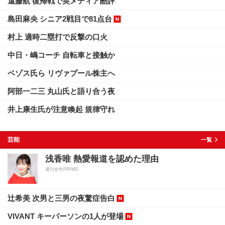
遠藤航 復帰戦で英メディア酷評
島田麻央 シニア2戦目で81点台
村上 適時二塁打で反撃の口火
中日・嶋コーチ 自転車と接触か
ベゾス氏ら リヴァプール株主へ
阿部一二三 丸山氏と語り合う夜
井上康生氏が注意喚起 規律守れ
芸能
一覧
浅香唯 熱愛報道を認めた理由
週刊女性PRIME
辻希美 次男と三男の夜驚症告白
VIVANT キーパーソンの1人が登場