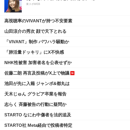
東スポWEB
高視聴率のVIVANTが持つ不安要素
山田涼介の秀次 顔で天下とれる
「VIVANT」制作 パワハラ騒動か
「肺活量ドッキリ」にX不快感
NHK性被害 加害者名を公表せずか
佐藤二朗 再言及投稿がX上で物議
池田が先に入籍 ジャンボ&都丸は
天木じゅん グラビア卒業を報告
志らく 斉藤被告の行動に疑問か
STARTO なにわ中傷者を法的追及
STARTO社 Meta経由で投稿者特定