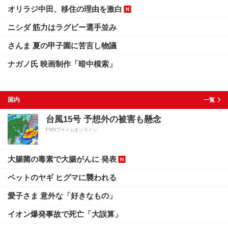
オリラジ中田、移住の理由を激白
ニシダ 筋力はラグビー選手並み
さんま 夏の甲子園に苦言し物議
ナガノ氏 映画制作「暗中模索」
国内
一覧
台風15号 予想外の被害も懸念
FNNプライムオンライン
大腸菌の毒素で大腸がんに 発表
ペットのヤギ ヒグマに襲われる
愛子さま 意外な「好きなもの」
イオン爆発事故で死亡「大誤算」