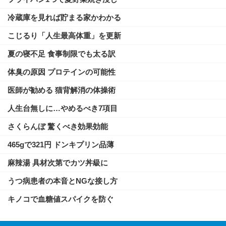
冷蔵庫を見れば貯まる家かわかる
こじるり「人生最高体重」を更新
夏の寝不足 食事制限でも太る訳
体臭の原因 プロテインの可能性
医師が勧める 猫背解消の体操術
人生台無しに…やめるべき7項目
さくらんぼ 驚くべき効果効能
465gで321円 ドンキプリン品薄
麻辣湯 具材次第でカツ丼級に
うつ病患者の本音とNGな接し方
キノコで血糖値スパイクを防ぐ