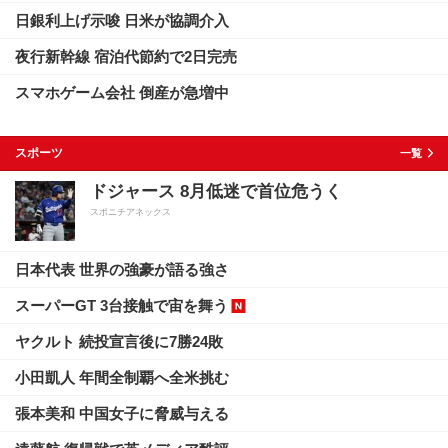
日銀利上げ示唆 日米が協調介入
夜行新幹線 宿泊代節約で2日完売
スマホゲーム会社 倒産が急増中
スポーツ
一覧
ドジャース 8月低迷で首位危うく
スポニチアネックス
日本代表 世界の強豪が語る強さ
スーパーGT 3台接触で宙を舞う
ヤクルト 続投宣言後に7勝24敗
小田凱人 年間全制覇へ全米挑む
張本美和 中国女子に脅威与える