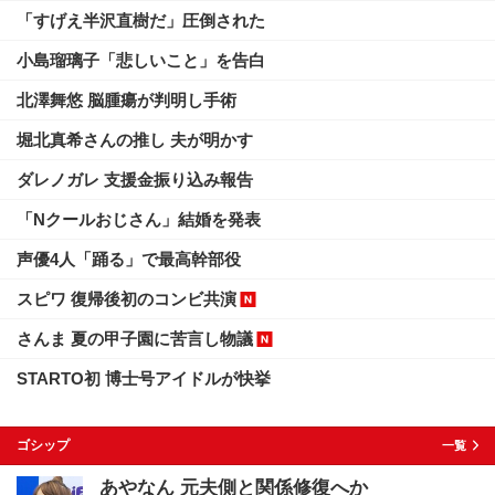
「すげえ半沢直樹だ」圧倒された
小島瑠璃子「悲しいこと」を告白
北澤舞悠 脳腫瘍が判明し手術
堀北真希さんの推し 夫が明かす
ダレノガレ 支援金振り込み報告
「Nクールおじさん」結婚を発表
声優4人「踊る」で最高幹部役
スピワ 復帰後初のコンビ共演
さんま 夏の甲子園に苦言し物議
STARTO初 博士号アイドルが快挙
ゴシップ
一覧
あやなん 元夫側と関係修復へか