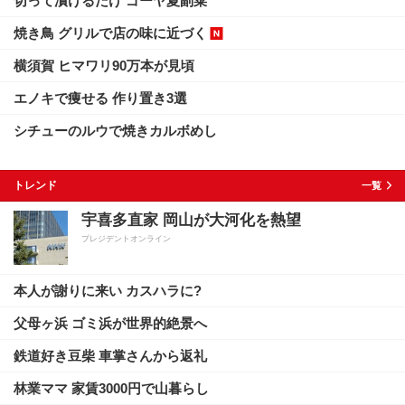
切って漬けるだけ ゴーヤ夏副菜
焼き鳥 グリルで店の味に近づく
横須賀 ヒマワリ90万本が見頃
エノキで痩せる 作り置き3選
シチューのルウで焼きカルボめし
トレンド
一覧
宇喜多直家 岡山が大河化を熱望
プレジデントオンライン
本人が謝りに来い カスハラに?
父母ヶ浜 ゴミ浜が世界的絶景へ
鉄道好き豆柴 車掌さんから返礼
林業ママ 家賃3000円で山暮らし