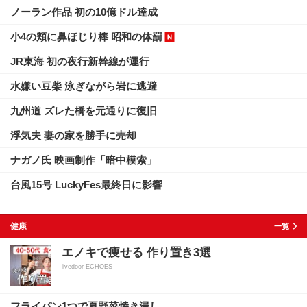
ノーラン作品 初の10億ドル達成
小4の頬に鼻ほじり棒 昭和の体罰
JR東海 初の夜行新幹線が運行
水嫌い豆柴 泳ぎながら岩に逃避
九州道 ズレた橋を元通りに復旧
浮気夫 妻の家を勝手に売却
ナガノ氏 映画制作「暗中模索」
台風15号 LuckyFes最終日に影響
健康
一覧
エノキで痩せる 作り置き3選
livedoor ECHOES
フライパン1つで夏野菜焼き浸し