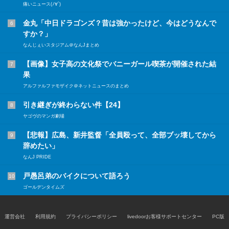
痛いニュース(ﾉ∀`)
金丸「中日ドラゴンズ？昔は強かったけど、今はどうなんで
6
すか？」
なんじぇいスタジアム＠なんJまとめ
【画像】女子高の文化祭でバニーガール喫茶が開催された結
7
果
アルファルファモザイク＠ネットニュースのまとめ
引き継ぎが終わらない件【24】
8
ヤゴヴのマンガ劇場
【悲報】広島、新井監督「全員殴って、全部ブッ壊してから
9
辞めたい」
なんJ PRIDE
戸愚呂弟のバイクについて語ろう
10
ゴールデンタイムズ
運営会社
利用規約
プライバシーポリシー
livedoorお客様サポートセンター
PC版