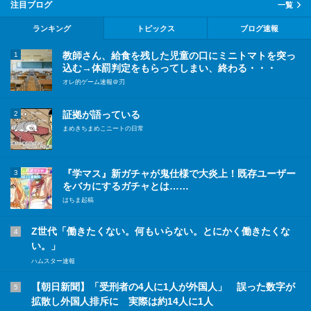
注目ブログ
一覧
ランキング
トピックス
ブログ速報
教師さん、給食を残した児童の口にミニトマトを突っ
1
込む→体罰判定をもらってしまい、終わる・・・
オレ的ゲーム速報＠刃
証拠が語っている
2
まめきちまめこニートの日常
『学マス』新ガチャが鬼仕様で大炎上！既存ユーザー
3
をバカにするガチャとは……
はちま起稿
Z世代「働きたくない。何もいらない。とにかく働きたくな
4
い。」
ハムスター速報
【朝日新聞】「受刑者の4人に1人が外国人」 誤った数字が
5
拡散し外国人排斥に 実際は約14人に1人