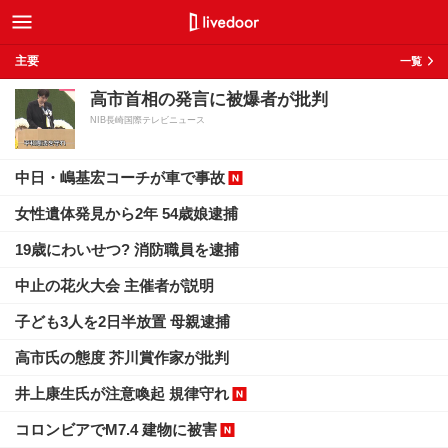
主要
一覧
高市首相の発言に被爆者が批判
NIB長崎国際テレビニュース
中日・嶋基宏コーチが車で事故
女性遺体発見から2年 54歳娘逮捕
19歳にわいせつ? 消防職員を逮捕
中止の花火大会 主催者が説明
子ども3人を2日半放置 母親逮捕
高市氏の態度 芥川賞作家が批判
井上康生氏が注意喚起 規律守れ
コロンビアでM7.4 建物に被害