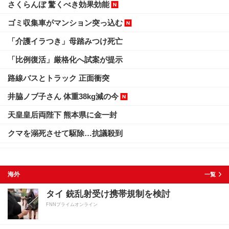
さくらんぼ 驚くべき効果効能
ゴミ収集車がマンション突っ込む
「介護イラつき」母踏みつけ死亡
「比例復活」厳格化へ試案が提示
路線バスとトラック 正面衝突
井脇ノブ子さん 体重38kg減の今
天皇皇后両陛下 熊本県に金一封
クマを溺死させて駆除…抗議殺到
海外
一覧
タイ 銃乱射受け携帯規制を検討
FNNプライムオンライン