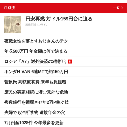
IT 経済
一覧
円安再燃 対ドル159円台に迫る
読売新聞オンライン
夜職女性を落とすおじさんのテク
年収500万円 年金額は何で決まる
ロシア「A7」対外決済の2割担う
ホンダN-VAN 6速MTで約150万円
菅原氏 高額療養費 来年も負担増
庶民の実家相続に潜む意外な危険
複数銀行を循環させ年2万P稼ぐ技
夫婦でも油断禁物 遺族年金の穴
7月倒産1028件 今年最多を更新