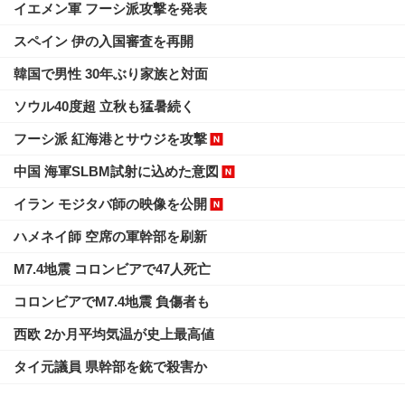
イエメン軍 フーシ派攻撃を発表
スペイン 伊の入国審査を再開
韓国で男性 30年ぶり家族と対面
ソウル40度超 立秋も猛暑続く
フーシ派 紅海港とサウジを攻撃
中国 海軍SLBM試射に込めた意図
イラン モジタバ師の映像を公開
ハメネイ師 空席の軍幹部を刷新
M7.4地震 コロンビアで47人死亡
コロンビアでM7.4地震 負傷者も
西欧 2か月平均気温が史上最高値
タイ元議員 県幹部を銃で殺害か